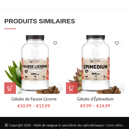
PRODUITS SIMILAIRES
Gélules de Fausse Licorne
Gélules d’Épimedium
€
10,99
–
€
15,99
€
9,99
–
€
14,99
Copyright 2020 -
Huile de sangsue
le spécialiste des aphrodisiaques ! Liens utiles :