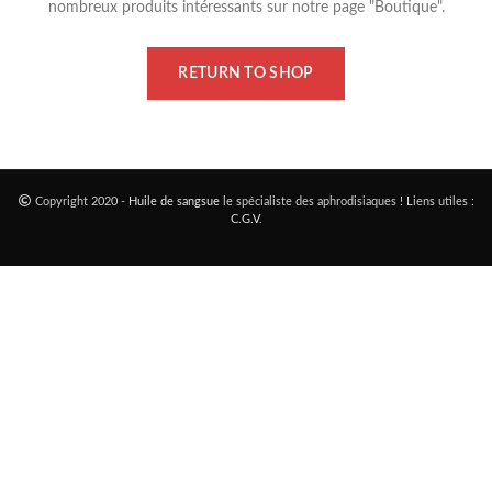
nombreux produits intéressants sur notre page "Boutique".
RETURN TO SHOP
Copyright 2020 -
Huile de sangsue
le spécialiste des aphrodisiaques ! Liens utiles :
C.G.V
.