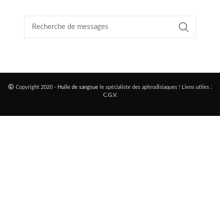
Copyright 2020 -
Huile de sangsue
le spécialiste des aphrodisiaques ! Liens utiles :
C.G.V
.