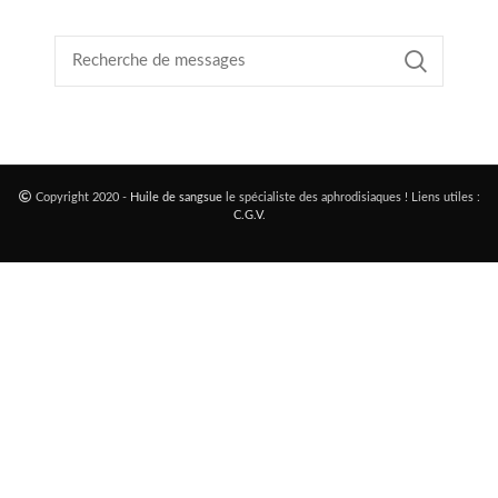
Copyright 2020 -
Huile de sangsue
le spécialiste des aphrodisiaques ! Liens utiles :
C.G.V
.